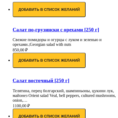
ДОБАВИТЬ В СПИСОК ЖЕЛАНИЙ
Салат по-грузински с орехами [250 г]
Свежие помидоры и огурцы с луком и зеленью и
орехами.;Georgian salad with nuts
850,00
₽
ДОБАВИТЬ В СПИСОК ЖЕЛАНИЙ
Салат восточный [250 г]
Телятина, перец болгарский, шампиньоны, цукини лук,
майонез Orient salad Veal, bell peppers, cultured mushrooms,
onion,…
1100,00
₽
ДОБАВИТЬ В СПИСОК ЖЕЛАНИЙ