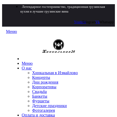
Легендарное гостеприимство, традиционная грузинская
кухня и лучшие грузинские вина
Youtube
Telegram
Vk
Whatsapp
Меню
Меню
О нас
Хинкальная в Измайлово
Концерты
Дни рождения
Корпоративы
Свадьба
Банкеты
Фуршеты
Детские праздники
Фотогалерея
Оплата и доставка