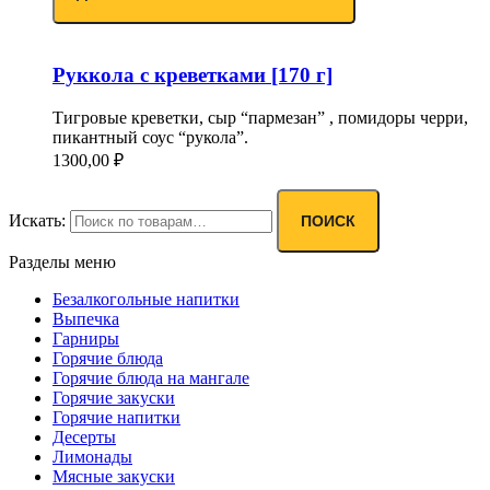
Руккола с креветками [170 г]
Тигровые креветки, сыр “пармезан” , помидоры черри,
пикантный соус “рукола”.
1300,00
₽
Искать:
ПОИСК
Разделы меню
Безалкогольные напитки
Выпечка
Гарниры
Горячие блюда
Горячие блюда на мангале
Горячие закуски
Горячие напитки
Десерты
Лимонады
Мясные закуски