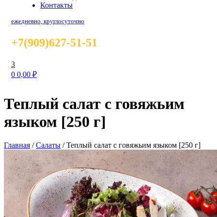
Контакты
ежедневно, круглосуточно
+7(909)627-51-51
3
0
0,00
₽
Теплый салат с говяжьим
языком [250 г]
Главная
/
Салаты
/
Теплый салат с говяжьим языком [250 г]