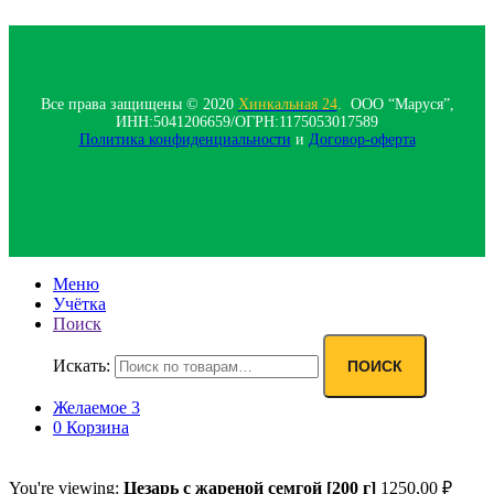
Все права защищены © 2020
Хинкальная 24
. ООО “Маруся”,
ИНН:5041206659/ОГРН:1175053017589
Политика конфиденциальности‍
и
Договор-оферта
Меню
Учётка
Поиск
Искать:
ПОИСК
Желаемое
3
0
Корзина
You're viewing:
Цезарь с жареной семгой [200 г]
1250,00
₽