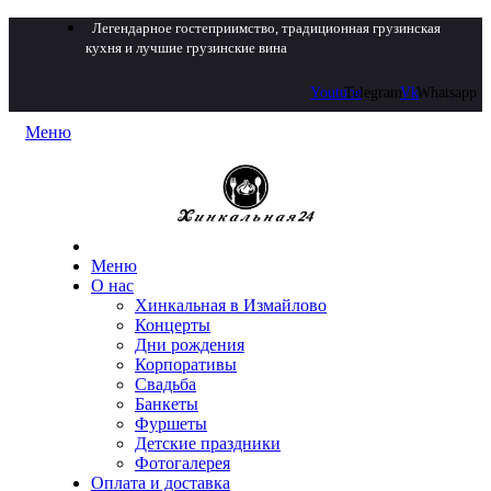
Легендарное гостеприимство, традиционная грузинская
кухня и лучшие грузинские вина
Youtube
Telegram
Vk
Whatsapp
Меню
Меню
О нас
Хинкальная в Измайлово
Концерты
Дни рождения
Корпоративы
Свадьба
Банкеты
Фуршеты
Детские праздники
Фотогалерея
Оплата и доставка