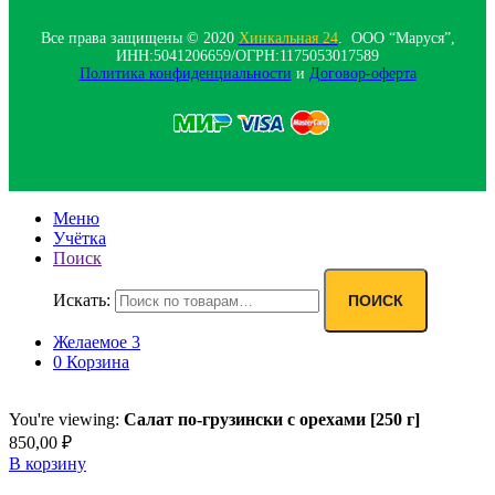
Все права защищены © 2020
Хинкальная 24
. ООО “Маруся”,
ИНН:5041206659/ОГРН:1175053017589
Политика конфиденциальности‍
и
Договор-оферта
Меню
Учётка
Поиск
Искать:
ПОИСК
Желаемое
3
0
Корзина
You're viewing:
Салат по-грузински с орехами [250 г]
850,00
₽
В корзину