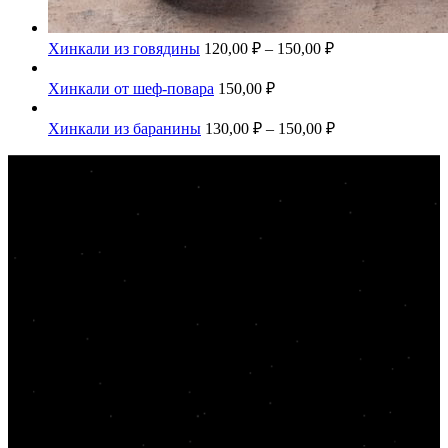
Хинкали из говядины
120,00
₽
–
150,00
₽
Хинкали от шеф-повара
150,00
₽
Хинкали из баранины
130,00
₽
–
150,00
₽