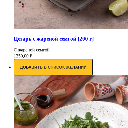
Цезарь с жареной семгой [200 г]
С жареной семгой
1250,00
₽
ДОБАВИТЬ В СПИСОК ЖЕЛАНИЙ