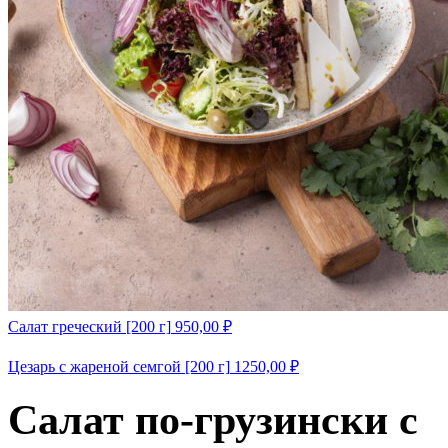
Салат греческий [200 г]
950,00
₽
Цезарь с жареной семгой [200 г]
1250,00
₽
Салат по-грузински с