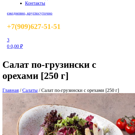
Контакты
ежедневно, круглосуточно
+7(909)627-51-51
3
0
0,00
₽
Салат по-грузински с
орехами [250 г]
Главная
/
Салаты
/
Салат по-грузински с орехами [250 г]