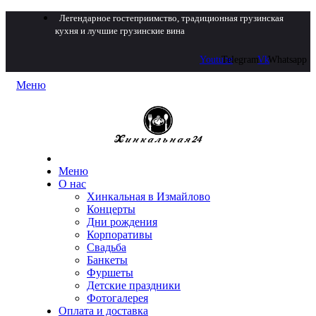
Легендарное гостеприимство, традиционная грузинская
кухня и лучшие грузинские вина
Youtube
Telegram
Vk
Whatsapp
Меню
Меню
О нас
Хинкальная в Измайлово
Концерты
Дни рождения
Корпоративы
Свадьба
Банкеты
Фуршеты
Детские праздники
Фотогалерея
Оплата и доставка