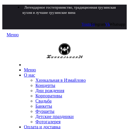
Легендарное гостеприимство, традиционная грузинская
кухня и лучшие грузинские вина
Youtube
Telegram
Vk
Whatsapp
Меню
Меню
О нас
Хинкальная в Измайлово
Концерты
Дни рождения
Корпоративы
Свадьба
Банкеты
Фуршеты
Детские праздники
Фотогалерея
Оплата и доставка