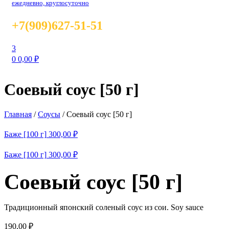
ежедневно, круглосуточно
+7(909)627-51-51
3
0
0,00
₽
Соевый соус [50 г]
Главная
/
Соусы
/
Соевый соус [50 г]
Баже [100 г]
300,00
₽
Баже [100 г]
300,00
₽
Соевый соус [50 г]
Традиционный японский соленый соус из сои. Soy sauce
190,00
₽