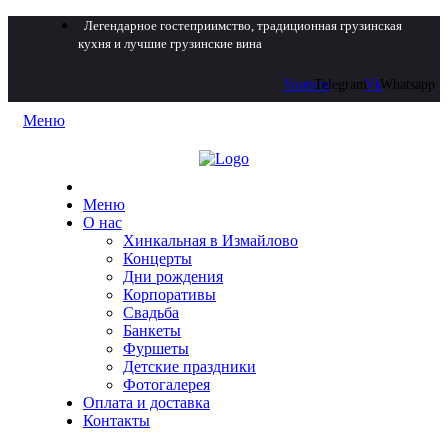
Легендарное гостеприимство, традиционная грузинская
кухня и лучшие грузинские вина
Youtube
Telegram
Vk
Whatsapp
Меню
Меню
О нас
Хинкальная в Измайлово
Концерты
Дни рождения
Корпоративы
Свадьба
Банкеты
Фуршеты
Детские праздники
Фотогалерея
Оплата и доставка
Контакты