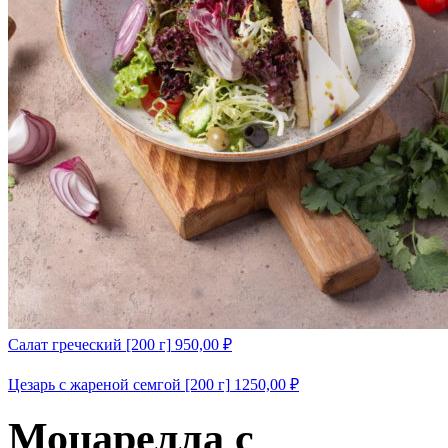
Салат греческий [200 г]
950,00
₽
Цезарь с жареной семгой [200 г]
1250,00
₽
Моцарелла с