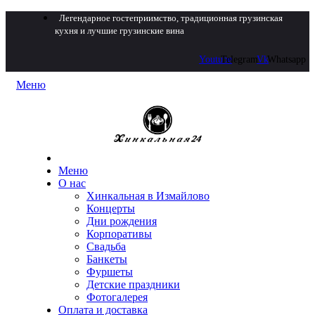
Легендарное гостеприимство, традиционная грузинская
кухня и лучшие грузинские вина
Youtube
Telegram
Vk
Whatsapp
Меню
Меню
О нас
Хинкальная в Измайлово
Концерты
Дни рождения
Корпоративы
Свадьба
Банкеты
Фуршеты
Детские праздники
Фотогалерея
Оплата и доставка