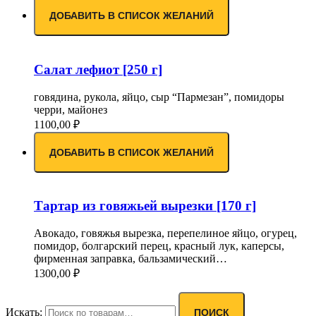
ДОБАВИТЬ В СПИСОК ЖЕЛАНИЙ
Салат лефиот [250 г]
говядина, рукола, яйцо, сыр “Пармезан”, помидоры
черри, майонез
1100,00
₽
ДОБАВИТЬ В СПИСОК ЖЕЛАНИЙ
Тартар из говяжьей вырезки [170 г]
Авокадо, говяжья вырезка, перепелиное яйцо, огурец,
помидор, болгарский перец, красный лук, каперсы,
фирменная заправка, бальзамический…
1300,00
₽
Искать:
ПОИСК