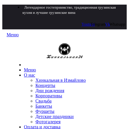
Легендарное гостеприимство, традиционная грузинская
кухня и лучшие грузинские вина
Youtube
Telegram
Vk
Whatsapp
Меню
Меню
О нас
Хинкальная в Измайлово
Концерты
Дни рождения
Корпоративы
Свадьба
Банкеты
Фуршеты
Детские праздники
Фотогалерея
Оплата и доставка