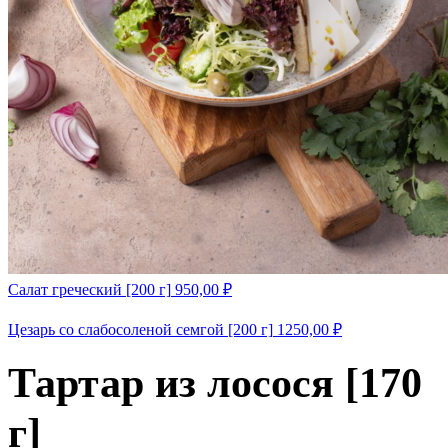
Салат греческий [200 г]
950,00
₽
Цезарь со слабосоленой семгой [200 г]
1250,00
₽
Тартар из лосося [170
г]