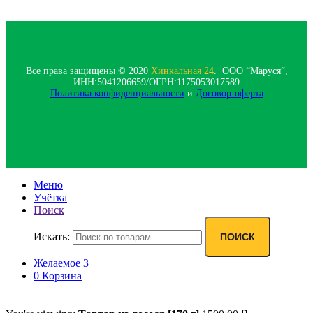
Все права защищены © 2020
Хинкальная 24
. ООО “Маруся”,
ИНН:5041206659/ОГРН:1175053017589
Политика конфиденциальности‍
и
Договор-оферта
Меню
Учётка
Поиск
Искать:
ПОИСК
Желаемое
3
0
Корзина