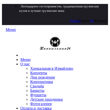
Легендарное гостеприимство, традиционная грузинская
кухня и лучшие грузинские вина
Youtube
Telegram
Vk
Whatsapp
Меню
Меню
О нас
Хинкальная в Измайлово
Концерты
Дни рождения
Корпоративы
Свадьба
Банкеты
Фуршеты
Детские праздники
Фотогалерея
Оплата и доставка