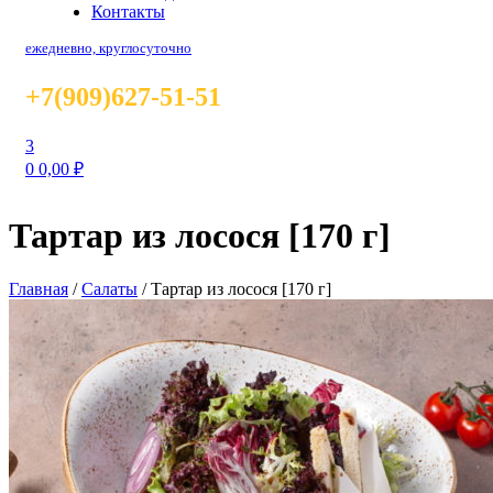
Контакты
ежедневно, круглосуточно
+7(909)627-51-51
3
0
0,00
₽
Тартар из лосося [170 г]
Главная
/
Салаты
/
Тартар из лосося [170 г]