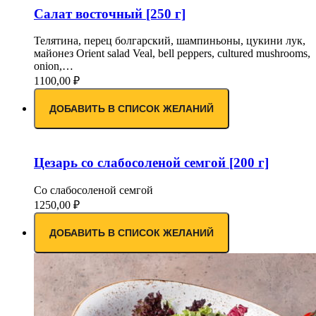
Салат восточный [250 г]
Телятина, перец болгарский, шампиньоны, цукини лук,
майонез Orient salad Veal, bell peppers, cultured mushrooms,
onion,…
1100,00
₽
ДОБАВИТЬ В СПИСОК ЖЕЛАНИЙ
Цезарь со слабосоленой семгой [200 г]
Со слабосоленой семгой
1250,00
₽
ДОБАВИТЬ В СПИСОК ЖЕЛАНИЙ