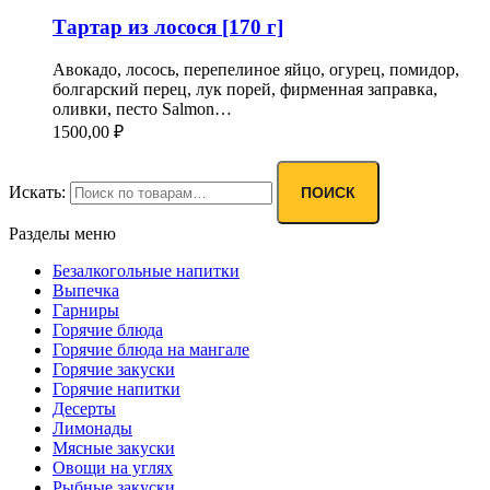
Тартар из лосося [170 г]
Авокадо, лосось, перепелиное яйцо, огурец, помидор,
болгарский перец, лук порей, фирменная заправка,
оливки, песто Salmon…
1500,00
₽
Искать:
ПОИСК
Разделы меню
Безалкогольные напитки
Выпечка
Гарниры
Горячие блюда
Горячие блюда на мангале
Горячие закуски
Горячие напитки
Десерты
Лимонады
Мясные закуски
Овощи на углях
Рыбные закуски