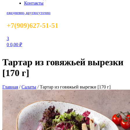
Контакты
ежедневно, круглосуточно
+7(909)627-51-51
3
0
0,00
₽
Тартар из говяжьей вырезки
[170 г]
Главная
/
Салаты
/
Тартар из говяжьей вырезки [170 г]