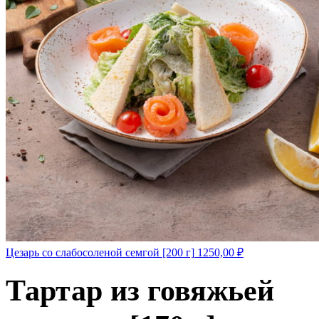
Цезарь со слабосоленой семгой [200 г]
1250,00
₽
Тартар из говяжьей