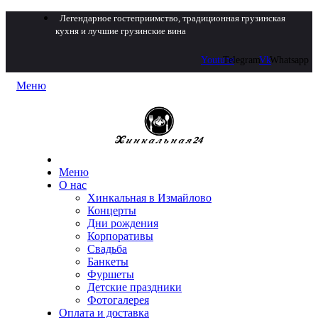
Легендарное гостеприимство, традиционная грузинская
кухня и лучшие грузинские вина
Youtube
Telegram
Vk
Whatsapp
Меню
Меню
О нас
Хинкальная в Измайлово
Концерты
Дни рождения
Корпоративы
Свадьба
Банкеты
Фуршеты
Детские праздники
Фотогалерея
Оплата и доставка