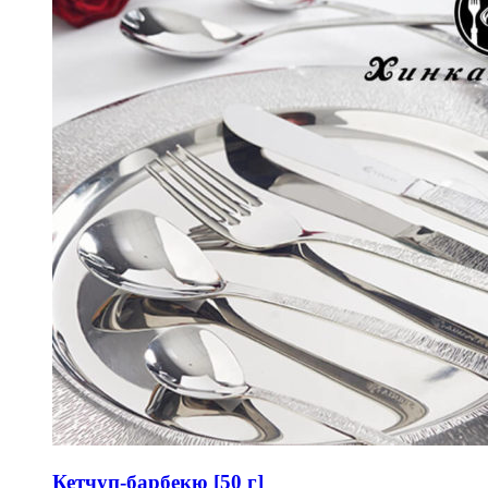
Кетчуп-барбекю [50 г]