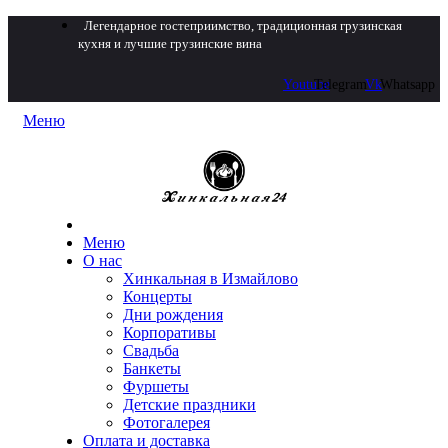
Легендарное гостеприимство, традиционная грузинская
кухня и лучшие грузинские вина
Youtube
Telegram
Vk
Whatsapp
Меню
Меню
О нас
Хинкальная в Измайлово
Концерты
Дни рождения
Корпоративы
Свадьба
Банкеты
Фуршеты
Детские праздники
Фотогалерея
Оплата и доставка