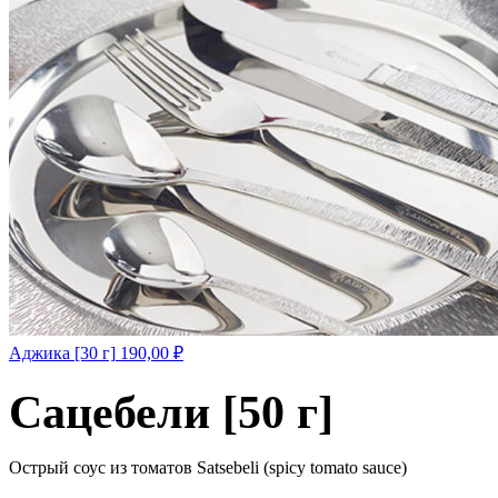
Аджика [30 г]
190,00
₽
Сацебели [50 г]
Острый соус из томатов Satsebeli (spicy tomato sauce)