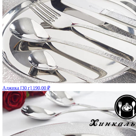
Аджика [30 г]
190,00
₽