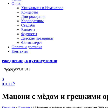
О нас
Хинкальная в Измайлово
Концерты
Дни рождения
Корпоративы
Свадьба
Банкеты
Фуршеты
Детские праздники
Фотогалерея
Оплата и доставка
Контакты
ежедневно, круглосуточно
+7(909)627-51-51
3
0
0,00
₽
Мацони с мёдом и грецкими ор
Главная
/
Десерты
/
Мацони с мёдом и грецкими орехами 200 гр