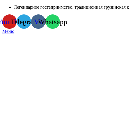
Легендарное гостеприимство, традиционная грузинская 
Youtube
Telegram
Vk
Whatsapp
Меню