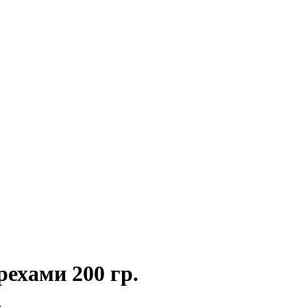
ехами 200 гр.
.