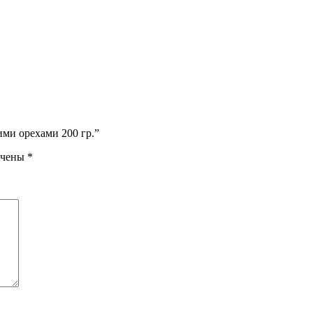
ими орехами 200 гр.”
ечены
*