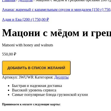
Ананас жареный с карамельным соусом и миндалем [150 г]
750
Адам и Ева [200 г]
750,00
₽
Мацони с мёдом и грец
Matsoni with honey and walnuts
550,00
₽
ДОБАВИТЬ В СПИСОК ЖЕЛАНИЙ
Артикул:
3WUWR
Категория:
Десерты
Быстрая и надежная доставка
Высокий уровень сервиса
Самые популярные блюда грузинской кухни
Принимаем к оплате следующие карты: