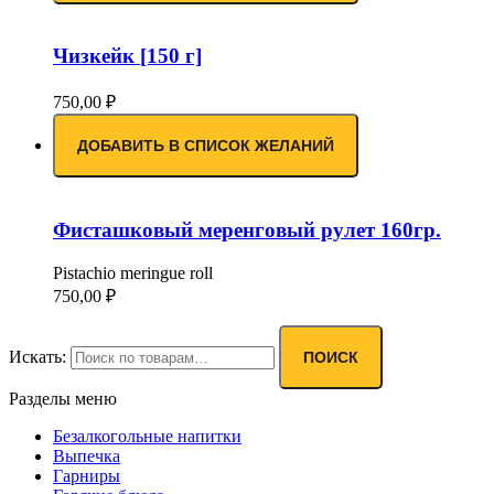
Чизкейк [150 г]
750,00
₽
ДОБАВИТЬ В СПИСОК ЖЕЛАНИЙ
Фисташковый меренговый рулет 160гр.
Pistachio meringue roll
750,00
₽
Искать:
ПОИСК
Разделы меню
Безалкогольные напитки
Выпечка
Гарниры