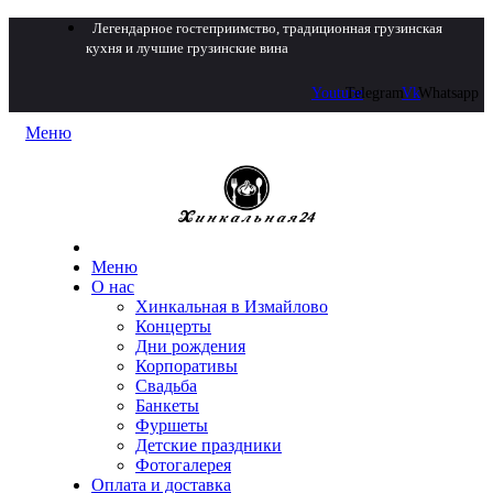
Легендарное гостеприимство, традиционная грузинская
кухня и лучшие грузинские вина
Youtube
Telegram
Vk
Whatsapp
Меню
Меню
О нас
Хинкальная в Измайлово
Концерты
Дни рождения
Корпоративы
Свадьба
Банкеты
Фуршеты
Детские праздники
Фотогалерея
Оплата и доставка