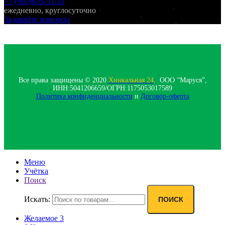
+7 (993)635-51-51
ежедневно, круглосуточно
Задавайте вопросы
Все права защищены © 2020
Хинкальная 24
. ООО “Маруся”,
ИНН:5041206659/ОГРН:1175053017589
Политика конфиденциальности‍
и
Договор-оферта
Меню
Учётка
Поиск
Искать:
ПОИСК
Желаемое
3