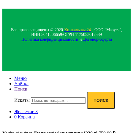
Все права защищены © 2020
Хинкальная 24
. ООО “Маруся”,
ИНН:5041206659/ОГРН:1175053017589
Политика конфиденциальности‍
и
Договор-оферта
Меню
Учётка
Поиск
Искать:
ПОИСК
Желаемое
3
0
Корзина