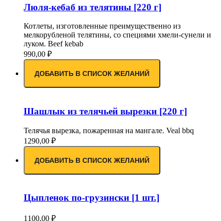
Люля-кебаб из телятины [220 г]
Котлеты, изготовленные преимущественно из
мелкорубленой телятины, со специями хмели-сунели и
луком. Beef kebab
990,00
₽
ДОБАВИТЬ В СПИСОК ЖЕЛАНИЙ
Шашлык из телячьей вырезки [220 г]
Телячья вырезка, пожаренная на мангале. Veal bbq
1290,00
₽
ДОБАВИТЬ В СПИСОК ЖЕЛАНИЙ
Цыпленок по-грузински [1 шт.]
1100,00
₽