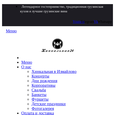
Легендарное гостеприимство, традиционная грузинская
кухня и лучшие грузинские вина
Youtube
Telegram
Vk
Whatsapp
Меню
Меню
О нас
Хинкальная в Измайлово
Концерты
Дни рождения
Корпоративы
Свадьба
Банкеты
Фуршеты
Детские праздники
Фотогалерея
Оплата и доставка