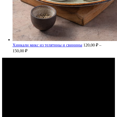
Хинкали микс из телятины и свинины
120,00
₽
–
150,00
₽