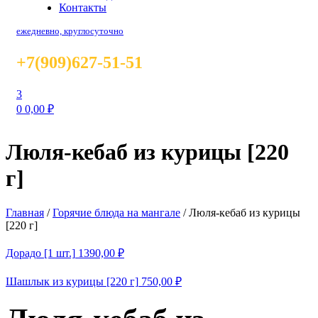
Контакты
ежедневно, круглосуточно
+7(909)627-51-51
3
0
0,00
₽
Люля-кебаб из курицы [220
г]
Главная
/
Горячие блюда на мангале
/
Люля-кебаб из курицы
[220 г]
Дорадо [1 шт.]
1390,00
₽
Шашлык из курицы [220 г]
750,00
₽