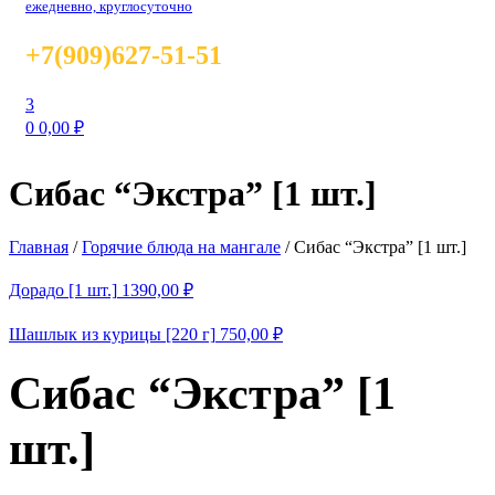
ежедневно, круглосуточно
+7(909)627-51-51
3
0
0,00
₽
Сибас “Экстра” [1 шт.]
Главная
/
Горячие блюда на мангале
/
Сибас “Экстра” [1 шт.]
Дорадо [1 шт.]
1390,00
₽
Шашлык из курицы [220 г]
750,00
₽
Сибас “Экстра” [1
шт.]