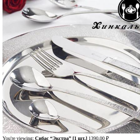
You're viewing:
Сибас “Экстра” [1 шт.]
1390,00
₽