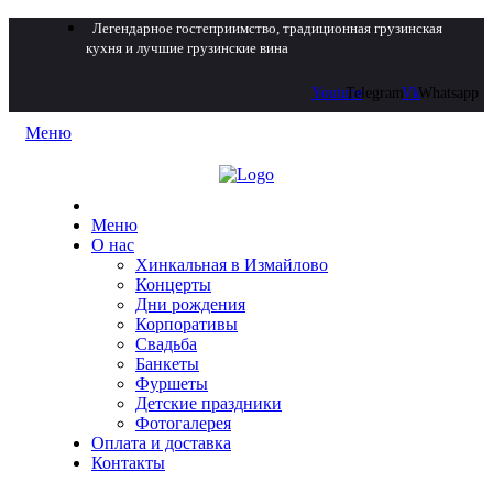
Легендарное гостеприимство, традиционная грузинская
кухня и лучшие грузинские вина
Youtube
Telegram
Vk
Whatsapp
Меню
Меню
О нас
Хинкальная в Измайлово
Концерты
Дни рождения
Корпоративы
Свадьба
Банкеты
Фуршеты
Детские праздники
Фотогалерея
Оплата и доставка
Контакты