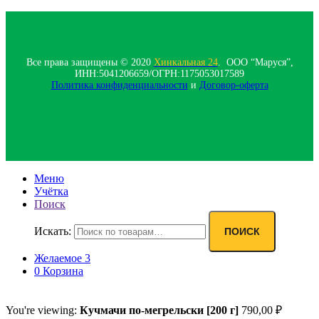
Все права защищены © 2020
Хинкальная 24
. ООО “Маруся”,
ИНН:5041206659/ОГРН:1175053017589
Политика конфиденциальности‍
и
Договор-оферта
Меню
Учётка
Поиск
Искать:
ПОИСК
Желаемое
3
0
Корзина
You're viewing:
Кучмачи по-мегрельски [200 г]
790,00
₽