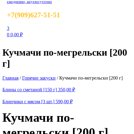
ежедневно, круглосуточно
+7(909)627-51-51
3
0
0,00
₽
Кучмачи по-мегрельски [200
г]
Главная
/
Горячие закуски
/
Кучмачи по-мегрельски [200 г]
Блины со сметаной [150 г]
350,00
₽
Блинчики с мясом [3 шт.]
590,00
₽
Кучмачи по-
мегрельски [200 г]