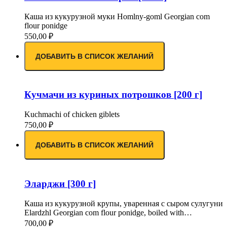
Каша из кукурузной муки Homlny-goml Georgian com
flour ponidge
550,00
₽
ДОБАВИТЬ В СПИСОК ЖЕЛАНИЙ
Кучмачи из куриных потрошков [200 г]
Kuchmachi of chicken giblets
750,00
₽
ДОБАВИТЬ В СПИСОК ЖЕЛАНИЙ
Эларджи [300 г]
Каша из кукурузной крупы, уваренная с сыром сулугуни
Elardzhl Georgian com flour ponidge, boiled with…
700,00
₽