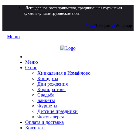
Легендарное гостеприимство, традиционная грузинская
кухня и лучшие грузинские вина
Youtube
Telegram
Vk
Whatsapp
Меню
Меню
О нас
Хинкальная в Измайлово
Концерты
Дни рождения
Корпоративы
Свадьба
Банкеты
Фуршеты
Детские праздники
Фотогалерея
Оплата и доставка
Контакты