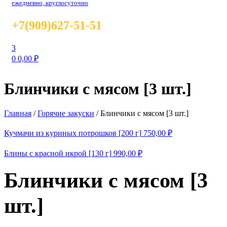
ежедневно, круглосуточно
+7(909)627-51-51
3
0
0,00
₽
Блинчики с мясом [3 шт.]
Главная
/
Горячие закуски
/
Блинчики с мясом [3 шт.]
Кучмачи из куриных потрошков [200 г]
750,00
₽
Блины с красной икрой [130 г]
990,00
₽
Блинчики с мясом [3
шт.]