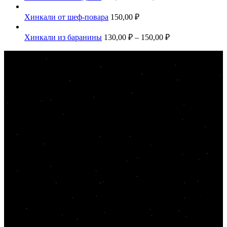
Хинкали от шеф-повара
150,00
₽
Хинкали из баранины
130,00
₽
–
150,00
₽