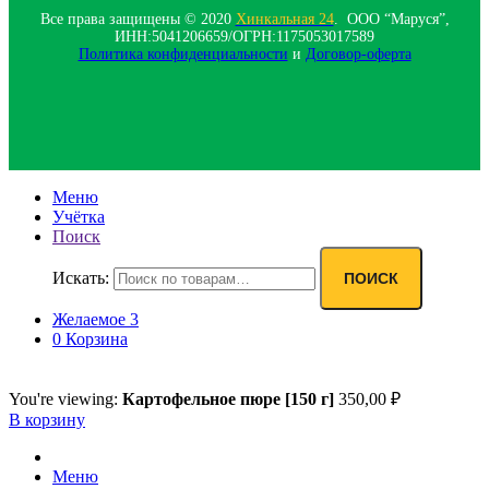
Все права защищены © 2020
Хинкальная 24
. ООО “Маруся”,
ИНН:5041206659/ОГРН:1175053017589
Политика конфиденциальности‍
и
Договор-оферта
Меню
Учётка
Поиск
Искать:
ПОИСК
Желаемое
3
0
Корзина
You're viewing:
Картофельное пюре [150 г]
350,00
₽
В корзину
Меню