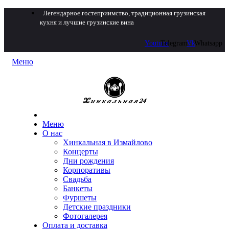
Легендарное гостеприимство, традиционная грузинская
кухня и лучшие грузинские вина
Youtube
Telegram
Vk
Whatsapp
Меню
Меню
О нас
Хинкальная в Измайлово
Концерты
Дни рождения
Корпоративы
Свадьба
Банкеты
Фуршеты
Детские праздники
Фотогалерея
Оплата и доставка