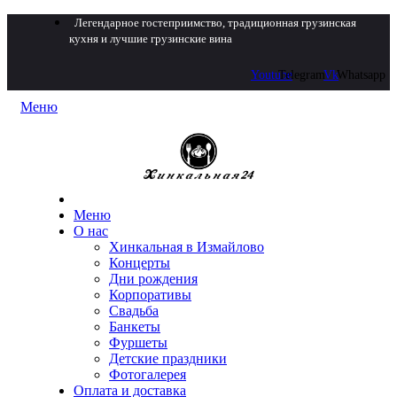
Легендарное гостеприимство, традиционная грузинская
кухня и лучшие грузинские вина
Youtube
Telegram
Vk
Whatsapp
Меню
Меню
О нас
Хинкальная в Измайлово
Концерты
Дни рождения
Корпоративы
Свадьба
Банкеты
Фуршеты
Детские праздники
Фотогалерея
Оплата и доставка