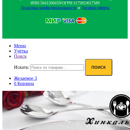
ИНН:5041206659/ОГРН:1175053017589
Политика конфиденциальности‍
и
Договор-оферта
Меню
Учётка
Поиск
Искать:
ПОИСК
Желаемое
3
0
Корзина