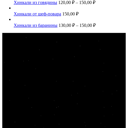
Хинкали из говядины
120,00
₽
–
150,00
₽
Хинкали от шеф-повара
150,00
₽
Хинкали из баранины
130,00
₽
–
150,00
₽