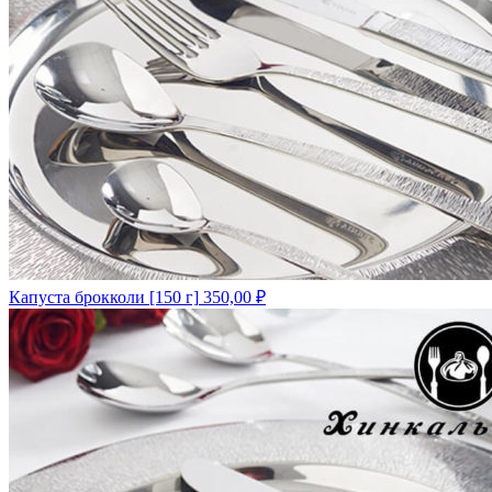
Капуста брокколи [150 г]
350,00
₽