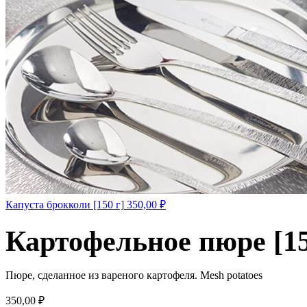
Капуста брокколи [150 г]
350,00
₽
Картофельное пюре [15
Пюре, сделанное из вареного картофеля. Mesh potatoes
350,00
₽