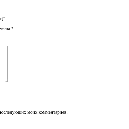
г]”
ечены
*
ля последующих моих комментариев.