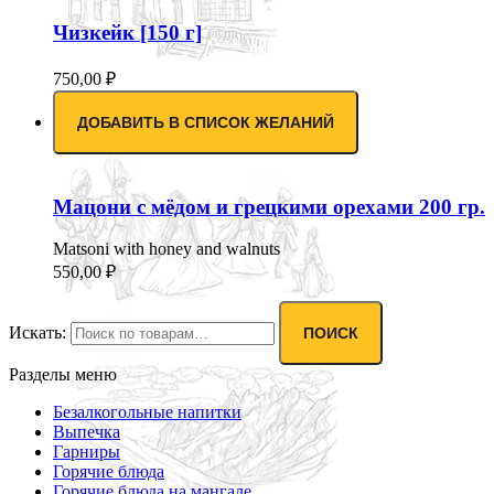
Чизкейк [150 г]
750,00
₽
ДОБАВИТЬ В СПИСОК ЖЕЛАНИЙ
Мацони с мёдом и грецкими орехами 200 гр.
Matsoni with honey and walnuts
550,00
₽
Искать:
ПОИСК
Разделы меню
Безалкогольные напитки
Выпечка
Гарниры
Горячие блюда
Горячие блюда на мангале