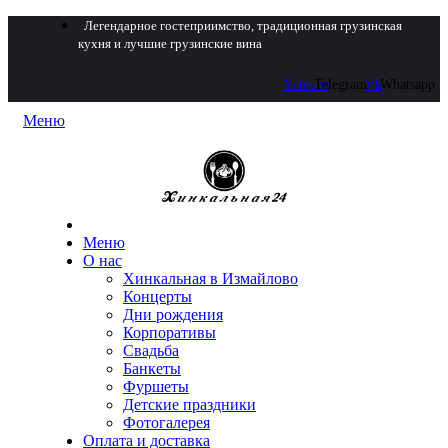
Легендарное гостеприимство, традиционная грузинская
кухня и лучшие грузинские вина
Youtube
Telegram
Vk
Whatsapp
Меню
Меню
О нас
Хинкальная в Измайлово
Концерты
Дни рождения
Корпоративы
Свадьба
Банкеты
Фуршеты
Детские праздники
Фотогалерея
Оплата и доставка