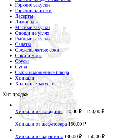
Горячие закуски
Горячие напитки
Десерты
Лимонады
Мясные закуски
Овощи на углях
Рыбные закуски
Салаты
Свежевыжатые соки
Соки и морс
Соусы
Супы
Сыры и молочные блюда
Хинкали
Холодные закуски
Хит продаж
Хинкали из говядины
120,00
₽
–
150,00
₽
Хинкали от шеф-повара
150,00
₽
Хинкали из баранины
130,00
₽
–
150,00
₽