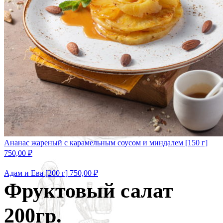
Ананас жареный с карамельным соусом и миндалем [150 г]
750,00
₽
Адам и Ева [200 г]
750,00
₽
Фруктовый салат
200гр.