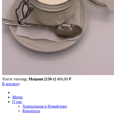
You're viewing:
Мацони [150 г]
400,00
₽
В корзину
Меню
О нас
Хинкальная в Измайлово
Концерты