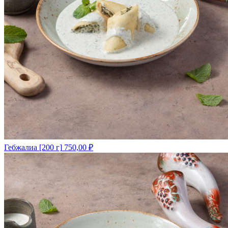
Гебжалиа [200 г]
750,00
₽