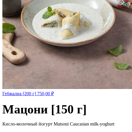
Гебжалиа [200 г]
750,00
₽
Мацони [150 г]
Кисло-молочный йогурт Matsoni Caucasian milk-yoghurt