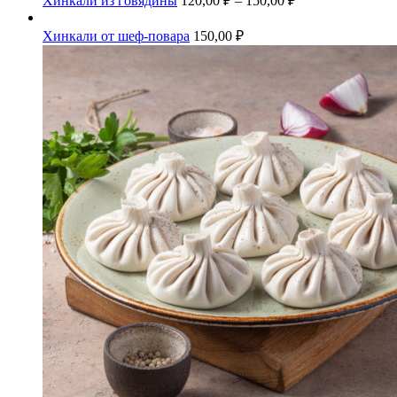
Хинкали из говядины
120,00
₽
–
150,00
₽
Хинкали от шеф-повара
150,00
₽