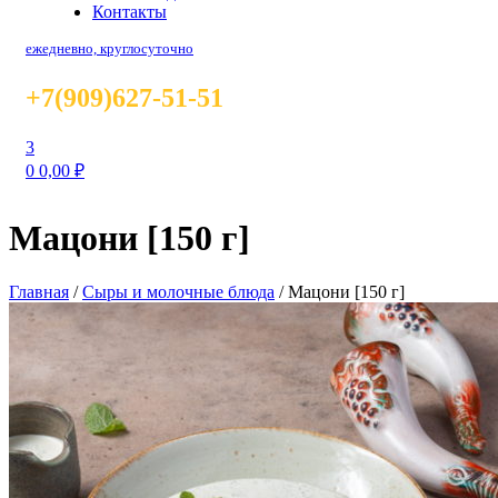
Контакты
ежедневно, круглосуточно
+7(909)627-51-51
3
0
0,00
₽
Мацони [150 г]
Главная
/
Сыры и молочные блюда
/
Мацони [150 г]