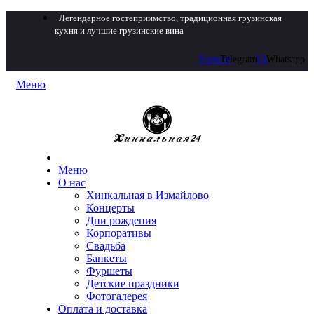
Легендарное гостеприимство, традиционная грузинская
кухня и лучшие грузинские вина
Youtube
Telegram
Vk
Whatsapp
Меню
Меню
О нас
Хинкальная в Измайлово
Концерты
Дни рождения
Корпоративы
Свадьба
Банкеты
Фуршеты
Детские праздники
Фотогалерея
Оплата и доставка