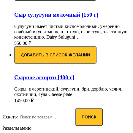
Сыр сулугуни молочный [150 г]
Сулугуни имеет чистый кисломолочный, умеренно
солёный вкус и запах, плотную, слоистую, эластичную
консистенцию. Dairy Suluguni…
550,00
₽
ДОБАВИТЬ В СПИСОК ЖЕЛАНИЙ
Сырное ассорти [400 г]
Сыры: имеретинский, сулугуни, бри, дорблю, чечил,
охотничий, гуда Cheese plate
1450,00
₽
Искать:
ПОИСК
Разделы меню