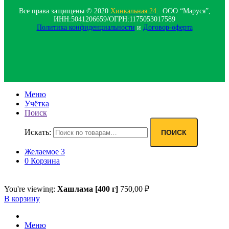
Все права защищены © 2020
Хинкальная 24
. ООО “Маруся”,
ИНН:5041206659/ОГРН:1175053017589
Политика конфиденциальности‍
и
Договор-оферта
Меню
Учётка
Поиск
Искать:
ПОИСК
Желаемое
3
0
Корзина
You're viewing:
Хашлама [400 г]
750,00
₽
В корзину
Меню