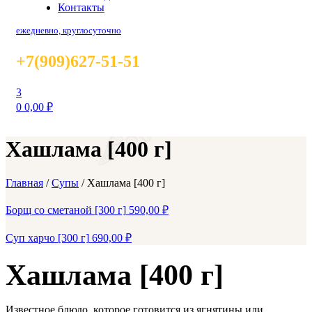
Контакты
ежедневно, круглосуточно
+7(909)627-51-51
3
0
0,00
₽
Хашлама [400 г]
Главная
/
Супы
/
Хашлама [400 г]
Борщ со сметаной [300 г]
590,00
₽
Суп харчо [300 г]
690,00
₽
Хашлама [400 г]
Известное блюдо, которое готовится из ягнятины или