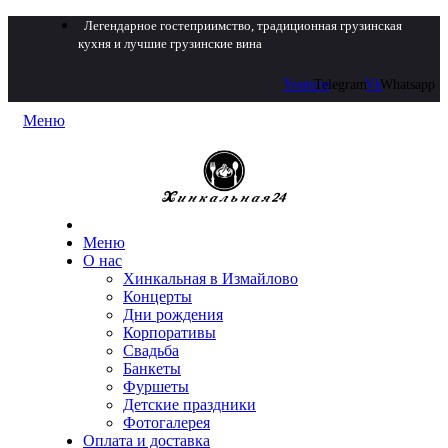
Легендарное гостеприимство, традиционная грузинская
кухня и лучшие грузинские вина
Youtube
Telegram
Vk
Whatsapp
Меню
Меню
О нас
Хинкальная в Измайлово
Концерты
Дни рождения
Корпоративы
Свадьба
Банкеты
Фуршеты
Детские праздники
Фотогалерея
Оплата и доставка