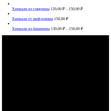
Хинкали из говядины
120,00
₽
–
150,00
₽
Хинкали от шеф-повара
150,00
₽
Хинкали из баранины
130,00
₽
–
150,00
₽