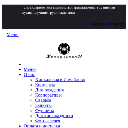
Легендарное гостеприимство, традиционная грузинская
кухня и лучшие грузинские вина
Youtube
Telegram
Vk
Whatsapp
Меню
Меню
О нас
Хинкальная в Измайлово
Концерты
Дни рождения
Корпоративы
Свадьба
Банкеты
Фуршеты
Детские праздники
Фотогалерея
Оплата и доставка