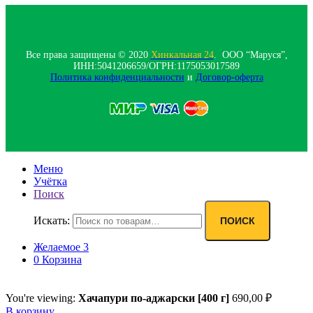
Все права защищены © 2020
Хинкальная 24
. ООО “Маруся”,
ИНН:5041206659/ОГРН:1175053017589
Политика конфиденциальности‍
и
Договор-оферта
Меню
Учётка
Поиск
Искать:
ПОИСК
Желаемое
3
0
Корзина
You're viewing:
Хачапури по-аджарски [400 г]
690,00
₽
В корзину