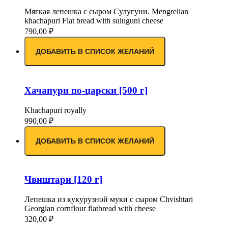
Мягкая лепешка с сыром Сулугуни. Mengrelian
khachapuri Flat bread with suluguni cheese
790,00
₽
ДОБАВИТЬ В СПИСОК ЖЕЛАНИЙ
Хачапури по-царски [500 г]
Khachapuri royally
990,00
₽
ДОБАВИТЬ В СПИСОК ЖЕЛАНИЙ
Чвиштари [120 г]
Лепешка из кукурузной муки с сыром Chvishtari
Georgian cornflour flatbread with cheese
320,00
₽