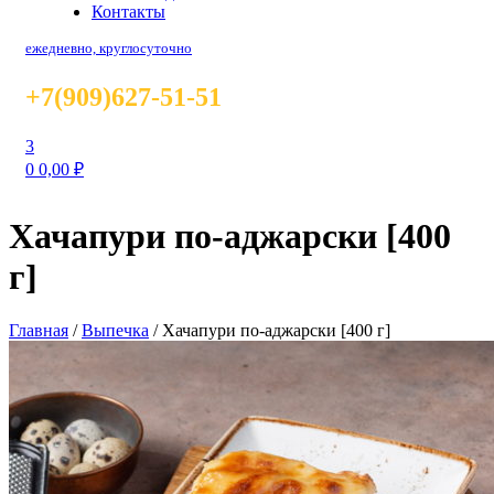
Контакты
ежедневно, круглосуточно
+7(909)627-51-51
3
0
0,00
₽
Хачапури по-аджарски [400
г]
Главная
/
Выпечка
/
Хачапури по-аджарски [400 г]