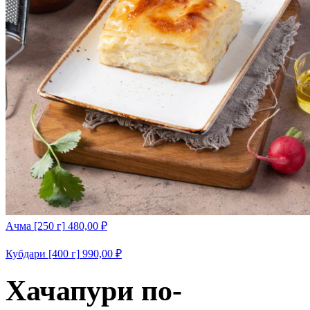
Ачма [250 г]
480,00
₽
Кубдари [400 г]
990,00
₽
Хачапури по-