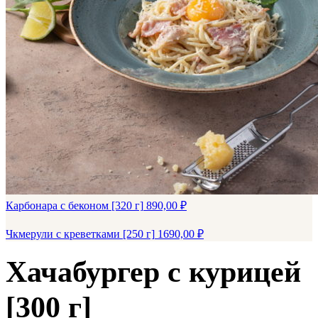
Карбонара с беконом [320 г]
890,00
₽
Чкмерули с креветками [250 г]
1690,00
₽
Хачабургер с курицей
[300 г]