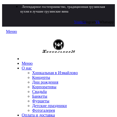
Легендарное гостеприимство, традиционная грузинская
кухня и лучшие грузинские вина
Youtube
Telegram
Vk
Whatsapp
Меню
Меню
О нас
Хинкальная в Измайлово
Концерты
Дни рождения
Корпоративы
Свадьба
Банкеты
Фуршеты
Детские праздники
Фотогалерея
Оплата и доставка