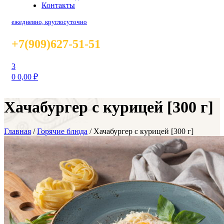
Контакты
ежедневно, круглосуточно
+7(909)627-51-51
3
0
0,00
₽
Хачабургер с курицей [300 г]
Главная
/
Горячие блюда
/
Хачабургер с курицей [300 г]