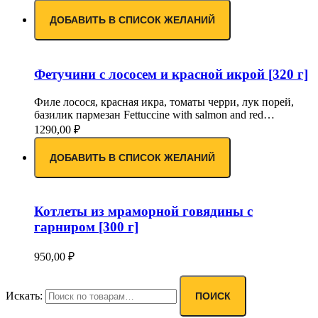
ДОБАВИТЬ В СПИСОК ЖЕЛАНИЙ
Фетучини с лососем и красной икрой [320 г]
Филе лосося, красная икра, томаты черри, лук порей,
базилик пармезан Fettuccine with salmon and red…
1290,00
₽
ДОБАВИТЬ В СПИСОК ЖЕЛАНИЙ
Котлеты из мраморной говядины с
гарниром [300 г]
950,00
₽
Искать:
ПОИСК