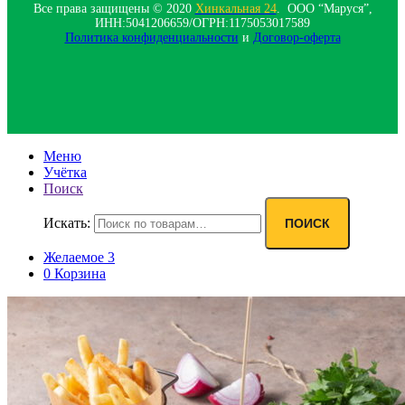
Все права защищены © 2020
Хинкальная 24
. ООО “Маруся”,
ИНН:5041206659/ОГРН:1175053017589
Политика конфиденциальности‍
и
Договор-оферта
Меню
Учётка
Поиск
Искать:
ПОИСК
Желаемое
3
0
Корзина