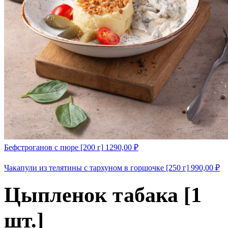
Бефстроганов с пюре [200 г]
1290,00
₽
Чакапули из телятины с тархуном в горшочке [250 г]
990,00
₽
Цыпленок табака [1
шт.]