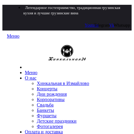
Легендарное гостеприимство, традиционная грузинская
кухня и лучшие грузинские вина
Youtube
Telegram
Vk
Whatsapp
Меню
Меню
О нас
Хинкальная в Измайлово
Концерты
Дни рождения
Корпоративы
Свадьба
Банкеты
Фуршеты
Детские праздники
Фотогалерея
Оплата и доставка