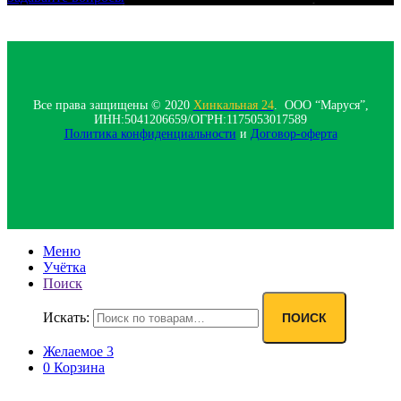
Все права защищены © 2020
Хинкальная 24
. ООО “Маруся”,
ИНН:5041206659/ОГРН:1175053017589
Политика конфиденциальности‍
и
Договор-оферта
Меню
Учётка
Поиск
Искать:
ПОИСК
Желаемое
3
0
Корзина