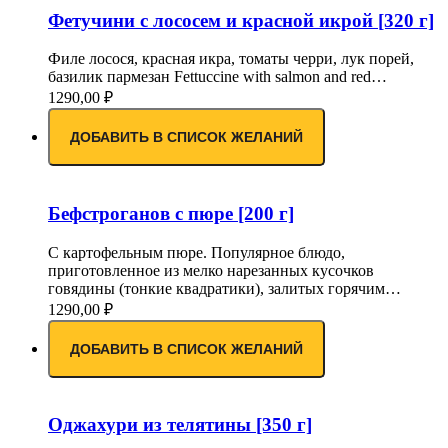
Фетучини с лососем и красной икрой [320 г]
Филе лосося, красная икра, томаты черри, лук порей,
базилик пармезан Fettuccine with salmon and red…
1290,00
₽
ДОБАВИТЬ В СПИСОК ЖЕЛАНИЙ
Бефстроганов с пюре [200 г]
С картофельным пюре. Популярное блюдо,
приготовленное из мелко нарезанных кусочков
говядины (тонкие квадратики), залитых горячим…
1290,00
₽
ДОБАВИТЬ В СПИСОК ЖЕЛАНИЙ
Оджахури из телятины [350 г]