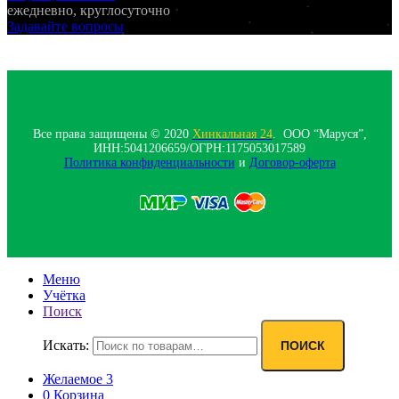
ежедневно, круглосуточно
Задавайте вопросы
Все права защищены © 2020
Хинкальная 24
. ООО “Маруся”,
ИНН:5041206659/ОГРН:1175053017589
Политика конфиденциальности‍
и
Договор-оферта
Меню
Учётка
Поиск
Искать:
ПОИСК
Желаемое
3
0
Корзина