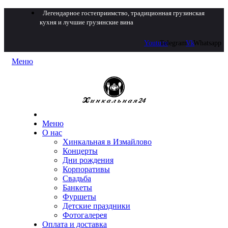
Легендарное гостеприимство, традиционная грузинская
кухня и лучшие грузинские вина
Youtube
Telegram
Vk
Whatsapp
Меню
Меню
О нас
Хинкальная в Измайлово
Концерты
Дни рождения
Корпоративы
Свадьба
Банкеты
Фуршеты
Детские праздники
Фотогалерея
Оплата и доставка