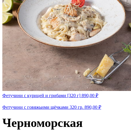
Фетучини с курицей и грибами [320 г]
890,00
₽
Фетучини с говяжьими щёчками 320 гр.
890,00
₽
Черноморская