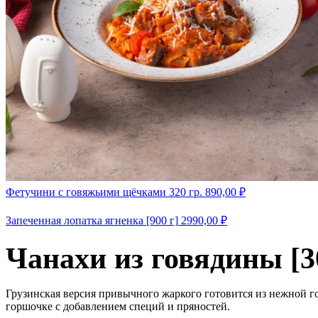
Фетучини с говяжьими щёчками 320 гр.
890,00
₽
Запеченная лопатка ягненка [900 г]
2990,00
₽
Чанахи из говядины [3
Грузинская версия привычного жаркого готовится из нежной г
горшочке с добавлением специй и пряностей.