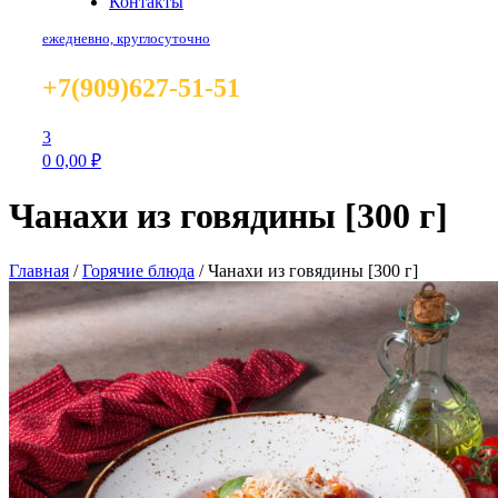
Контакты
ежедневно, круглосуточно
+7(909)627-51-51
3
0
0,00
₽
Чанахи из говядины [300 г]
Главная
/
Горячие блюда
/
Чанахи из говядины [300 г]