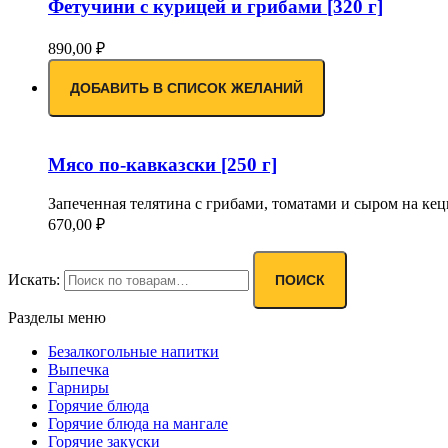
Фетучини с курицей и грибами [320 г]
890,00
₽
ДОБАВИТЬ В СПИСОК ЖЕЛАНИЙ
Мясо по-кавказски [250 г]
Запеченная телятина с грибами, томатами и сыром на кеци 
670,00
₽
Искать:
ПОИСК
Разделы меню
Безалкогольные напитки
Выпечка
Гарниры
Горячие блюда
Горячие блюда на мангале
Горячие закуски