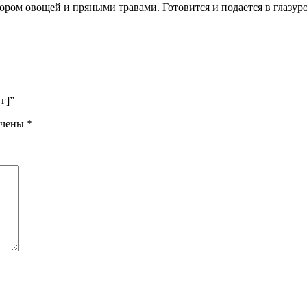
бором овощей и пряными травами. Готовится и подается в глаз
г]”
ечены
*