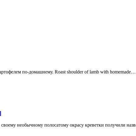
ртофелем по-домашнему. Roast shoulder of lamb with homemade…
]
 своему необычному полосатому окрасу креветки получили назва