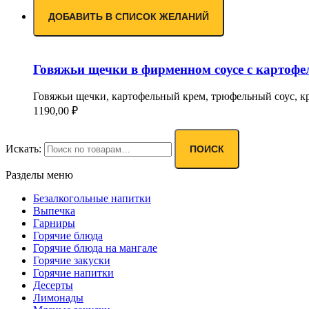
ДОБАВИТЬ В СПИСОК ЖЕЛАНИЙ
Говяжьи щечки в фирменном соусе с картофе
Говяжьи щечки, картофельный крем, трюфельный соус, крас
1190,00
₽
Искать:
ПОИСК
Разделы меню
Безалкогольные напитки
Выпечка
Гарниры
Горячие блюда
Горячие блюда на мангале
Горячие закуски
Горячие напитки
Десерты
Лимонады