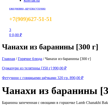
Контакты
ежедневно, круглосуточно
+7(909)627-51-51
3
0
0,00
₽
Чанахи из баранины [300 г]
Главная
/
Горячие блюда
/
Чанахи из баранины [300 г]
Оджахури из телятины [350 г]
990,00
₽
Фетучини с говяжьими щёчками 320 гр.
890,00
₽
Чанахи из баранины [3
Баранина запеченная с овощами в горшочке Lamb Chanakhi Baked 