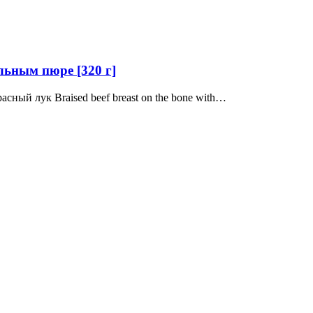
льным пюре [320 г]
ный лук Braised beef breast on the bone with…