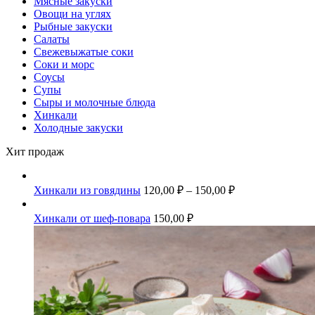
Мясные закуски
Овощи на углях
Рыбные закуски
Салаты
Свежевыжатые соки
Соки и морс
Соусы
Супы
Сыры и молочные блюда
Хинкали
Холодные закуски
Хит продаж
Хинкали из говядины
120,00
₽
–
150,00
₽
Хинкали от шеф-повара
150,00
₽