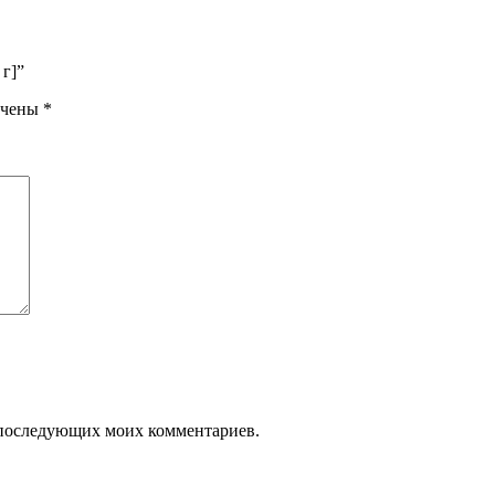
 г]”
ечены
*
ля последующих моих комментариев.